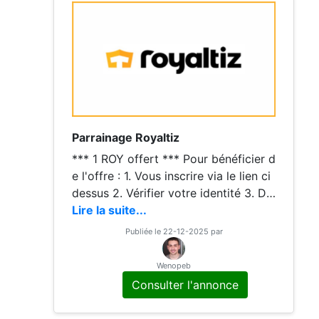
Parrainage Royaltiz
*** 1 ROY offert *** Pour bénéficier d
e l'offre : 1. Vous inscrire via le lien ci
dessus 2. Vérifier votre identité 3. Dé
poser 15€ via CB pour créditer instan
Lire la suite...
tanément votre compte, puis acheter
Publiée le 22-12-2025 par
Wenopeb
Consulter l'annonce