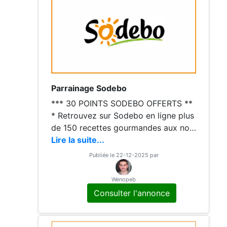
Parrainage Sodebo
*** 30 POINTS SODEBO OFFERTS **
* Retrouvez sur Sodebo en ligne plus
de 150 recettes gourmandes aux no
mbreuses saveurs, à déguster à toute
Lire la suite...
s heures de la journée ! 30 POINTS S
Publiée le 22-12-2025 par
ODEBO OFFERTS
Wenopeb
Consulter l'annonce