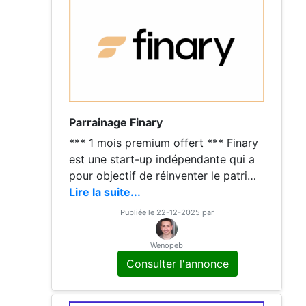
Parrainage Finary
*** 1 mois premium offert *** Finary
est une start-up indépendante qui a
pour objectif de réinventer le patrimo
ine et l’investissement grâce à une te
Lire la suite...
chnologie de pointe. Gérez et suivez
Publiée le 22-12-2025 par
votre patrimoine
Wenopeb
Consulter l'annonce