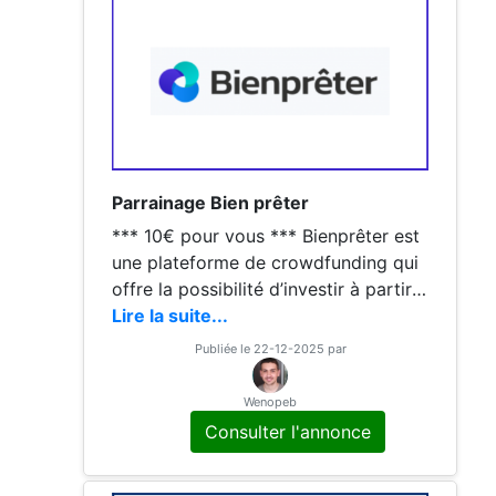
Parrainage Bien prêter
*** 10€ pour vous *** Bienprêter est
une plateforme de crowdfunding qui
offre la possibilité d’investir à partir d
e 20€ pour des durées courtes allant
Lire la suite...
de 4 mois à 36 mois
Publiée le 22-12-2025 par
Wenopeb
Consulter l'annonce