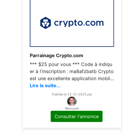
Parrainage Crypto.com
*** $25 pour vous *** Code à indiqu
er à l'inscription : ma8afzbatb Crypto
est une excellente application mobile
qui permet de trader des cryptos. Le
Lire la suite...
token de l'application est le CRO, qui
Publiée le 22-12-2025 par
Wenopeb
Consulter l'annonce