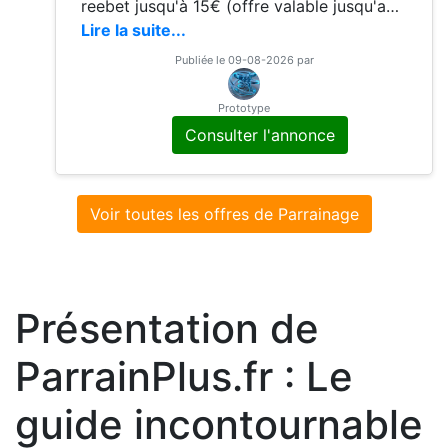
reebet jusqu'à 15€ (offre valable jusqu'au
31 août à 23h59) BONUS 2 : Si ton premie
Lire la suite...
r pari est perdant, il t'est remboursé en cré
Publiée le 09-08-2026 par
dits freebet (jusqu'à 100€) Par exemple : -
Ton premier pari à 10€ est perdant ? 10€ d
Prototype
e crédits freebet offerts - Ton premier pari
Consulter l'annonce
à
Voir toutes les offres de Parrainage
Présentation de
ParrainPlus.fr : Le
guide incontournable