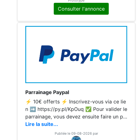
Prototype
ersement puis au moins 1 opération par ca
Consulter l'annonce
rte par mois pendant 3 mois ✅+80€ pour
toute 1ère souscription à la mobilité
Parrainage Paypal
⚡ 10€ offerts ⚡ Inscrivez-vous via ce lie
n ➡️ https://py.pl/KpOuq ✅ Pour valider le
parrainage, vous devez ensuite faire un pr
emier paiement d'au moins 5€ dans les 30
Lire la suite...
jours suivants l'ouverture de votre compte
Publiée le 09-08-2026 par