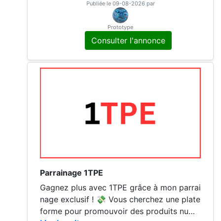
dépenses sur des produits alimentaires ac
Publiée le 09-08-2026 par
hetées en magasin ou en drive. Il suffit de
scanner son ticket de caisse sur coupon n
Prototype
etwork
Consulter l'annonce
Parrainage 1TPE
Gagnez plus avec 1TPE grâce à mon parrai
nage exclusif ! 💸 Vous cherchez une plate
forme pour promouvoir des produits numé