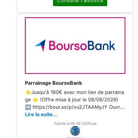
Consulter l'annonce
d’énergie via Hello Watt 2️⃣ Saisissez le co
de: HW-39-CIIM
Parrainage BoursoBank
⭐️Jusqu'à 160€ avec mon lien de parraina
ge ⭐️ (Offre mise à jour le 08/08/2026)
➡️ https://bour.so/p/vu2JTAAMyJY Ouvre
z votre compte avec un premier versemen
Lire la suite...
t minimum de 300€. En ce moment, l'offre
Publiée le 09-08-2026 par
peut grimper jusqu'à 160€ de prime. ✅jus
qu'à 80€ pour un 1er compte avec un 1er v