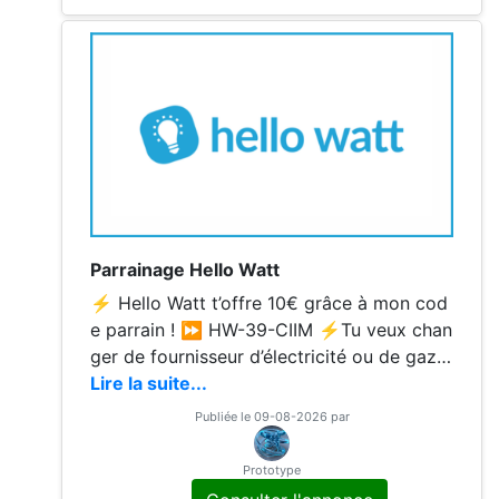
40€ de prime avec
Parrainage Hello Watt
⚡️ Hello Watt t’offre 10€ grâce à mon cod
e parrain ! ⏩ HW-39-CIIM ⚡️Tu veux chan
ger de fournisseur d’électricité ou de gaz e
t faire des économies ? Compare les offre
Lire la suite...
s gratuitement avec Hello Watt et reçois u
Publiée le 09-08-2026 par
ne prime de 10€ grâce au parrainage ! ⏩
Code parrain : HW-39-CIIM ⭐ Comment p
Prototype
rofiter du bonus ? 1️⃣Souscrivez un contrat