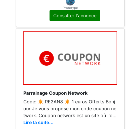
Prototype
Consulter l'annonce
Parrainage Coupon Network
Code: ✴️ RE2AN8 ✴️ 1 euros Offerts Bonj
our Je vous propose mon code coupon ne
twork. Coupon network est un site où l'on
peut se faire rembourser une partie de nos
Lire la suite...