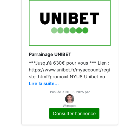
Parrainage UNIBET
***Jusqu'à 630€ pour vous *** Lien :
https://www.unibet.fr/myaccount/regi
ster.html?promo=LNYU8 Unibet vous
offre la possibilité de faire tous vos p
Lire la suite...
aris sportifs et hippiques en ligne et
Publiée le 30-06-2025 par
de jouer au Poker. Pour obtenir la pri
me : 1)
Wenopeb
Consulter l'annonce