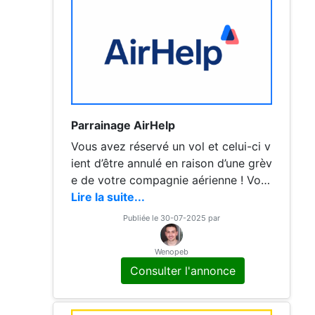
Parrainage AirHelp
Vous avez réservé un vol et celui-ci v
ient d’être annulé en raison d’une grèv
e de votre compagnie aérienne ! Votr
e vol a été retardé et cela a chambou
Lire la suite...
lé tout votre
Publiée le 30-07-2025 par
Wenopeb
Consulter l'annonce