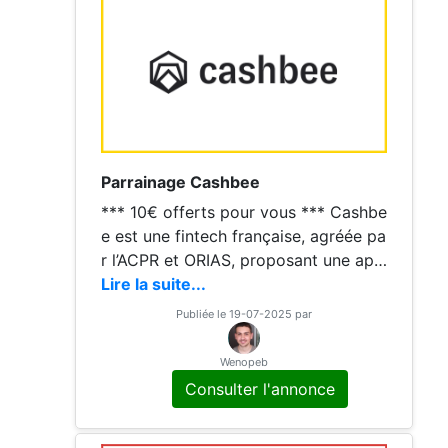
Parrainage Cashbee
*** 10€ offerts pour vous *** Cashbe
e est une fintech française, agréée pa
r l’ACPR et ORIAS, proposant une app
lication mobile pour centraliser votre
Lire la suite...
épargne et investissements. Elle offre
Publiée le 19-07-2025 par
un livret boosté
Wenopeb
Consulter l'annonce