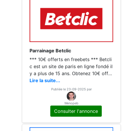
Parrainage Betclic
*** 10€ offerts en freebets *** Betcli
c est un site de paris en ligne fondé il
y a plus de 15 ans. Obtenez 10€ offer
ts en freebets en vous inscrivant en p
Lire la suite...
assant
Publiée le 23-09-2025 par
Wenopeb
Consulter l'annonce