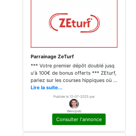
Parrainage ZeTurf
*** Votre premier dépôt doublé jusq
u'à 100€ de bonus offerts *** ZEturf,
pariez sur les courses hippiques où q
ue vous soyez. Avec ZEturf misez fac
Lire la suite...
ilement sur vos chevaux favoris et pr
Publiée le 12-07-2025 par
ofitez
Wenopeb
Consulter l'annonce