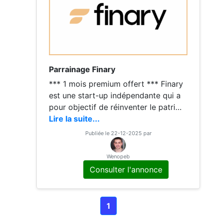
Parrainage Finary
*** 1 mois premium offert *** Finary
est une start-up indépendante qui a
pour objectif de réinventer le patrimo
ine et l’investissement grâce à une te
Lire la suite...
chnologie de pointe. Gérez et suivez
Publiée le 22-12-2025 par
votre patrimoine de façon automatiq
ue et sécurisée et obtenez 1 mois off
Wenopeb
ert en vous inscrivant avec le lien ci-
Consulter l'annonce
dessus Bonne journée Benjamin
1