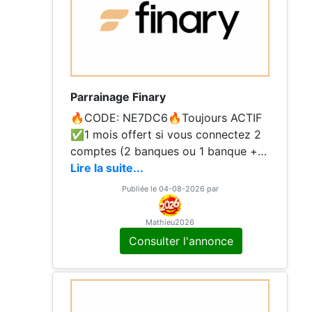
Parrainage Finary
🔥CODE: NE7DC6🔥Toujours ACTIF
✅1 mois offert si vous connectez 2
comptes (2 banques ou 1 banque + c
ompte Paypal par exemple) Merci ég
Lire la suite...
alement! ❤️
Publiée le 04-08-2026 par
Mathieu2026
Consulter l'annonce