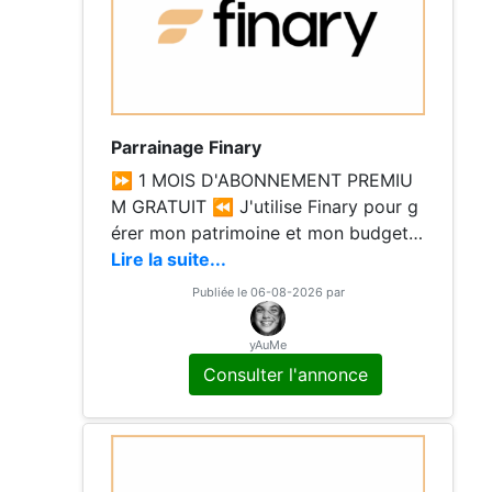
Parrainage Finary
⏩ 1 MOIS D'ABONNEMENT PREMIU
M GRATUIT ⏪ J'utilise Finary pour g
érer mon patrimoine et mon budget.
Rejoins-moi et débloque 1 mois de Pr
Lire la suite...
emium gratuitement en ajoutant au m
Publiée le 06-08-2026 par
oins 2 plateformes !
yAuMe
Consulter l'annonce