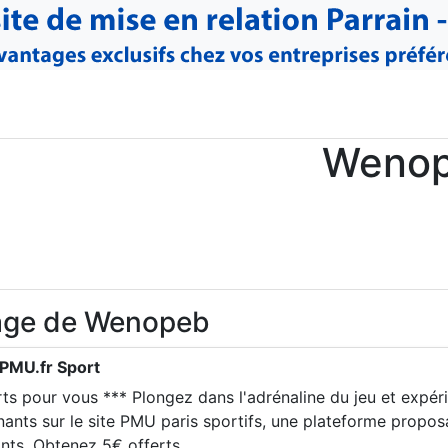
Weno
age de Wenopeb
 PMU.fr Sport
z dans l'adrénaline du jeu et expérimentez des insta
nants sur le site PMU paris sportifs, une plateforme propos
gent palpitants. Obtenez 5€ offerts