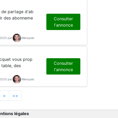
nir des abonneme
Consulter
l'annonce
-2025 par
Wenopeb
Consulter
 table, des
l'annonce
-2025 par
Wenopeb
>
>>
ntions légales