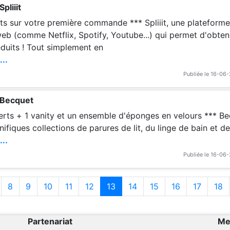
pliiit
otre première commande *** Spliiit, une plateforme de partage d'ab
b (comme Netflix, Spotify, Youtube...) qui permet d'obte
éduits ! Tout simplement en
...
Publiée le 16-06
 Becquet
s + 1 vanity et un ensemble d'éponges en velours *** Becquet vous prop
fiques collections de parures de lit, du linge de bain et de
...
Publiée le 16-06
8
9
10
11
12
13
14
15
16
17
18
Partenariat
Me