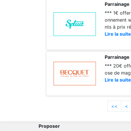
Parrainage S
*** 1€ offerts sur v
onnement we
nts à prix r
Lire la suite
Parrainage
*** 20€ offert
ose de magni
Lire la suite
<<
<
Proposer