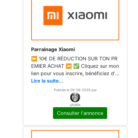
Parrainage Xiaomi
⏩ 10€ DE RÉDUCTION SUR TON PR
EMIER ACHAT ⏪ ✅ Cliquez sur mon
lien pour vous inscrire, bénéficiez d'u
n bon de réduction de 10€ sur votre
Lire la suite...
premier achat de 60€ minimum avec
Publiée le 09-08-2026 par
mon code parrain !
yAuMe
Consulter l'annonce