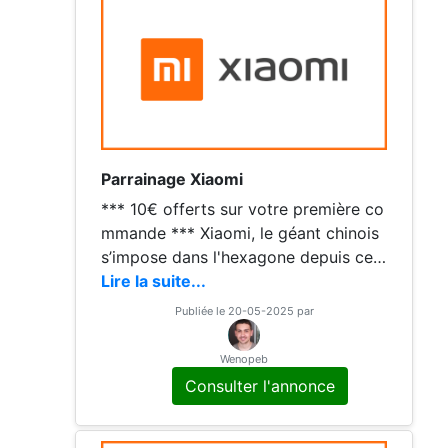
che-toi
Parrainage Xiaomi
*** 10€ offerts sur votre première co
mmande *** Xiaomi, le géant chinois
s’impose dans l'hexagone depuis ces
dernières années, sur le marché des s
Lire la suite...
martphones et accessoires high-tech.
Publiée le 20-05-2025 par
Obtenez 10 € de réduction sur votre
premier achat de minimum 69€ en vo
Wenopeb
us inscrivant en passant par le lien ci
Consulter l'annonce
dessus Bonne journée Benjamin