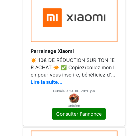
Parrainage Xiaomi
✴️ 10€ DE RÉDUCTION SUR TON 1E
R ACHAT ✴️ ✅ Copiez/collez mon li
en pour vous inscrire, bénéficiez d'un
bon de réduction de 10€ sur votre pr
Lire la suite...
emier achat de 60€ minimum avec m
Publiée le 24-06-2026 par
on code parrain ! ♥️ Au plaisir de part
ager ce parrainage avec vous ! ☎️ Si
antoine
vous souhaitez me contacter ou cons
Consulter l'annonce
ulter mes autres annonces, vous pou
vez le faire directement depuis la