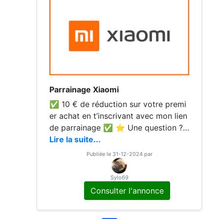
Parrainage Xiaomi
✅ 10 € de réduction sur votre premi
er achat en t’inscrivant avec mon lien
de parrainage ✅ ⭐️ Une question ?
N’hésite pas à m’envoyer un message
Lire la suite...
(Savais tu qu’on pouvait gagner des
Publiée le 31-12-2024 par
points qui permettent ensuite de rédu
ire le prix payé lors d'une commande
Sylo69
?) ! N'hésitez pas à me contacter si v
Consulter l'annonce
ous avez des questions ou pour confi
rmer le parrainage