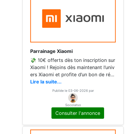
Parrainage Xiaomi
💸 10€ offerts dès ton inscription sur
Xiaomi ! Rejoins dès maintenant l’univ
ers Xiaomi et profite d’un bon de réd
uction de 10€ sur ton premier achat.
Lire la suite...
Publiée le 03-06-2026 par
Socolatso
Consulter l'annonce