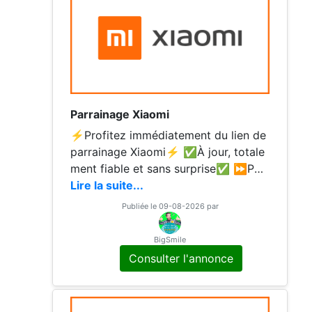
Parrainage Xiaomi
⚡Profitez immédiatement du lien de
parrainage Xiaomi⚡ ✅À jour, totale
ment fiable et sans surprise✅ ⏩Pou
r profiter de l'offre:⏪️ Il vous suffit d
Lire la suite...
e vous inscrire via le lien.✔️ ✨ Heure
Publiée le 09-08-2026 par
ux de partager cette offre avec vous
! ✨
BigSmile
Consulter l'annonce