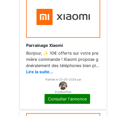
Parrainage Xiaomi
Bonjour, ✨ 10€ offerts sur votre pre
mière commande ! Xiaomi propose g
énéralement des téléphones bien pla
cé coté prix et fonctionnalité. Rejoign
Lire la suite...
ez l'univers Xiaomi ! Cliquez ici pour
Publiée le 25-05-2026 par
vous inscrire, bénéficiez d'un bon de
réduction de 10€ sur votre premier a
EcoBonPlan
chat ! Excellent shopping ! ❤ Merci p
Consulter l'annonce
our votre soutien & confiance ❤ Si tu
passes par moi, je laisse un avis pour
booster ton référencement. ⛔ Dépê