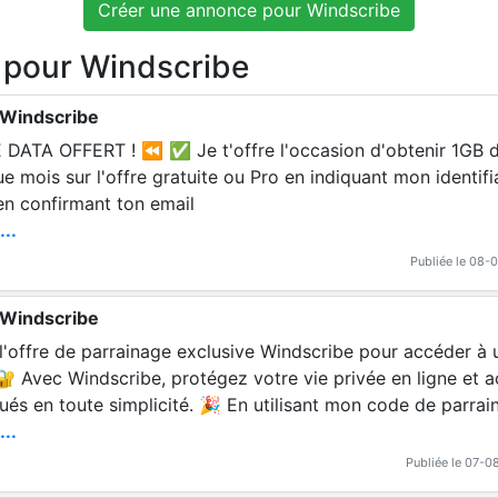
Créer une annonce pour Windscribe
 pour Windscribe
 Windscribe
e t'offre l'occasion d'obtenir 1GB de data suppléme
e mois sur l'offre gratuite ou Pro en indiquant mon identifi
 en confirmant ton email
...
Publiée le 08-
 Windscribe
 l'offre de parrainage exclusive Windscribe pour accéder à
! 🔐 Avec Windscribe, protégez votre vie privée en ligne et
ués en toute simplicité. 🎉 En utilisant mon code de parrai
 de navigation par mois supplémentaires, comme une band
...
e et des fonctionnalités premium. Rejoignez une communauté
Publiée le 07-