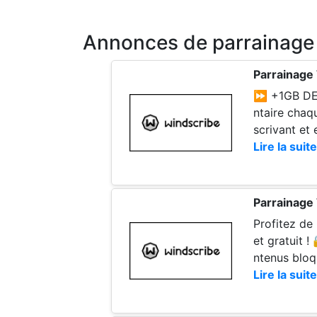
Annonces de parrainage
Parrainage
⏩ +1GB DE DATA OFFERT ! ⏪ ✅ J
ntaire chaqu
scrivant et
Lire la suite
Parrainage
Profitez de
et gratuit 
ntenus bloq
ciez de 1Go
Lire la suite