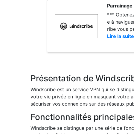
Parrainage
*** Obtenez 1GB/mois
e à naviguer
ribe vous p
puisse prendre 
Lire la suite
Présentation de Windscri
Windscribe est un service VPN qui se distingue
votre vie privée en ligne en masquant votre 
sécuriser vos connexions sur des réseaux publi
Fonctionnalités principal
Windscribe se distingue par une série de fonct