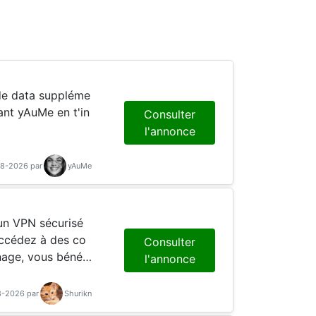
ant yAuMe en t'in
Consulter
l'annonce
08-2026 par
yAuMe
 un VPN sécurisé
 accédez à des co
Consulter
nage, vous bénéfi
l'annonce
e passante accru
08-2026 par
Shurikn