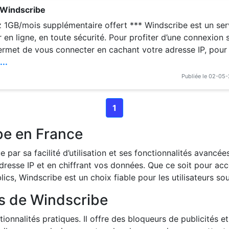
 Windscribe
 supplémentaire offert *** Windscribe est un service qui vous aid
 en ligne, en toute sécurité. Pour profiter d’une connexion
ermet de vous connecter en cachant votre adresse IP, pour
ou utiliser vos informations à des fins malveillantes. Pour obtenir les 1G
...
B/mois offert, inscrivez-vous en passant par le lien ci-dessus À
Publiée le 02-05
1
be en France
 par sa facilité d’utilisation et ses fonctionnalités avancé
adresse IP et en chiffrant vos données. Que ce soit pour a
cs, Windscribe est un choix fiable pour les utilisateurs sou
es de Windscribe
ionnalités pratiques. Il offre des bloqueurs de publicités e