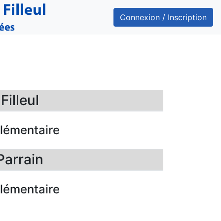
Connexion / Inscription
illeul
plémentaire
Parrain
plémentaire