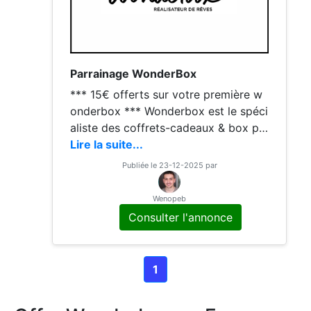
Parrainage WonderBox
*** 15€ offerts sur votre première w
onderbox *** Wonderbox est le spéci
aliste des coffrets-cadeaux & box po
ur toutes les occasions : anniversaire,
Lire la suite...
mariage, félicitations, noël et même
Publiée le 23-12-2025 par
week-end... Obtenez 15€ de réductio
n sur l'achat d'une wonderbox de min
Wenopeb
imum 49€ en passant par le lien ci de
Consulter l'annonce
ssus pour vous inscrire À bientôt Benj
amin
1