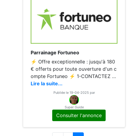
Parrainage Fortuneo
⚡️ Offre exceptionnelle : jusqu'à 180
€ offerts pour toute ouverture d'un c
ompte Fortuneo ⚡️ 1-CONTACTEZ M
OI 2-UTILISEZ MON CODE Voici le co
Lire la suite...
de à utiliser pour être parrainé : ➡️ 13
Publiée le 19-04-2025 par
654200 ⬅️ ⚡ 130 € pour
Super Guide
Consulter l'annonce