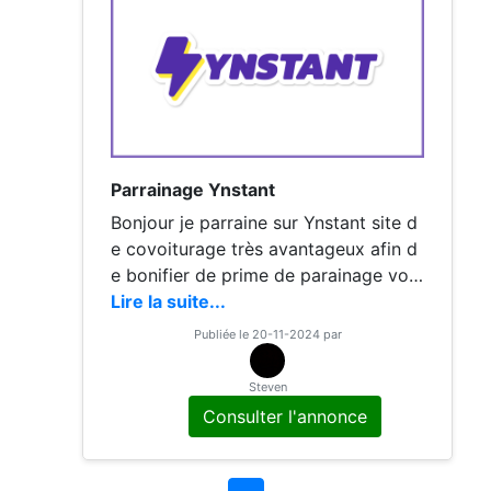
Parrainage Ynstant
Bonjour je parraine sur Ynstant site d
e covoiturage très avantageux afin d
e bonifier de prime de parainage vou
s pouvez à votre tours devenir parrai
Lire la suite...
n puisque vous aurais votre propre c
Publiée le 20-11-2024 par
ode
Steven
Consulter l'annonce