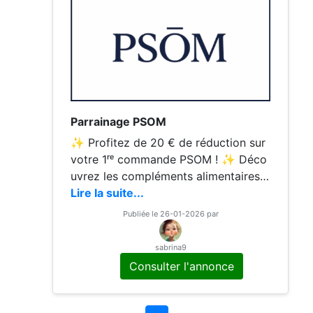
Parrainage PSOM
✨ Profitez de 20 € de réduction sur
votre 1ʳᵉ commande PSOM ! ✨ Déco
uvrez les compléments alimentaires
L’Essentiel et/ou Le Probiotique. Utilis
Lire la suite...
ez mon lien de parrainage pour bénéf
Publiée le 26-01-2026 par
icier de l’offre. ⚠️ Important
sabrina9
Consulter l'annonce