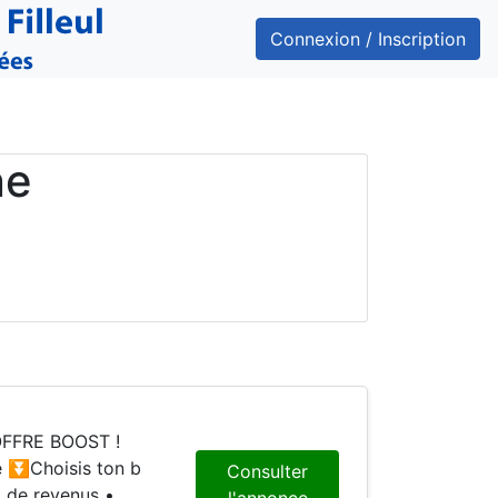
Connexion / Inscription
ne
OFFRE BOOST !
e ⏬Choisis ton b
Consulter
de revenus •
l'annonce