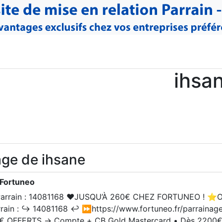
ihsa
ge de ihsane
 Fortuneo
arrain : 14081168 ❤️JUSQU’À 260€ CHEZ FORTUNEO ! ⭐
in : ↪️ 14081168 ↩️ ⏩https://www.fortuneo.fr/parrainag
 OFFERTS → Compte + CB Gold Mastercard • Dès 2200€ 