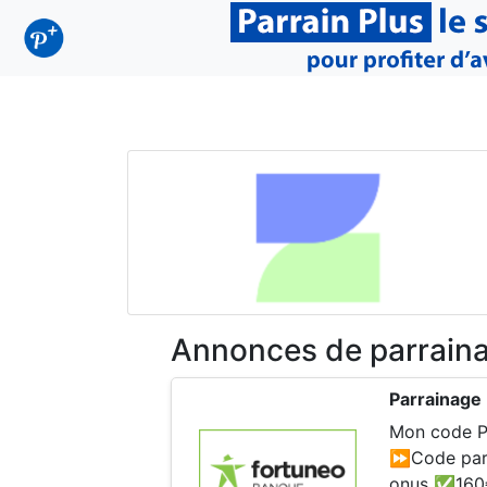
Annonces de parraina
Parrainage
Mon code P
⏩Code parra
onus ✅160€