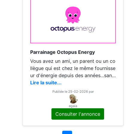
Parrainage Octopus Energy
Vous avez un ami, un parent ou un co
llègue qui est chez le même fournisse
ur d'énergie depuis des années...sans
jamais avoir reçu le moindre cadeau
Lire la suite...
? Parrainez avant le 08/03 et
Publiée le 25-02-2026 par
egaia
Consulter l'annonce