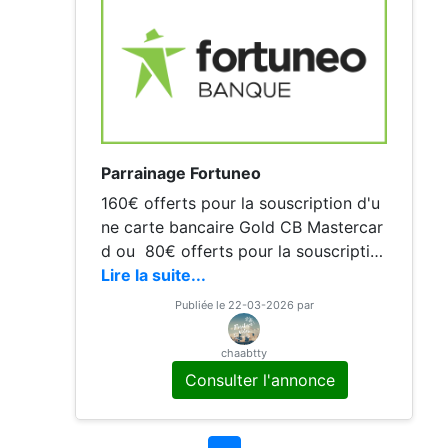
Parrainage Fortuneo
160€ offerts pour la souscription d'u
ne carte bancaire Gold CB Mastercar
d ou 80€ offerts pour la souscriptio
n d'une carte bancaire Fosfo Masterc
Lire la suite...
ard. Montants versés directement sur
Publiée le 22-03-2026 par
votre compte à l'ouverture
chaabtty
Consulter l'annonce