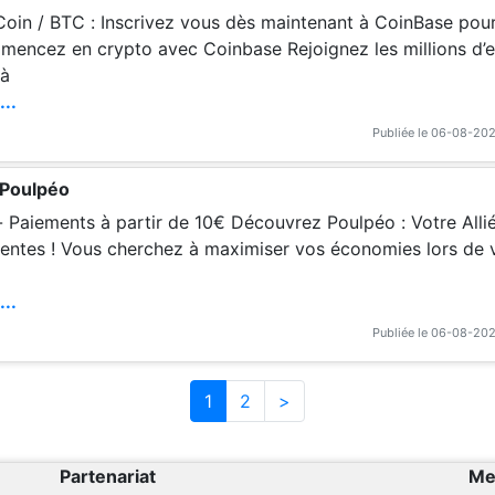
Coin / BTC : Inscrivez vous dès maintenant à CoinBase pour
encez en crypto avec Coinbase Rejoignez les millions d’e
 à
...
Publiée le 06-08-20
 Poulpéo
- Paiements à partir de 10€ Découvrez Poulpéo : Votre All
igentes ! Vous cherchez à maximiser vos économies lors de v
...
Publiée le 06-08-20
1
2
>
Partenariat
Me