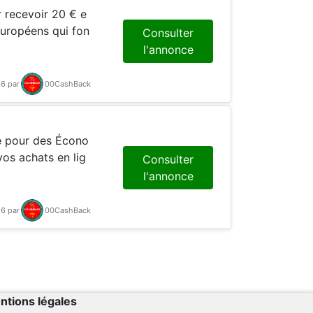
 recevoir 20 € e
uropéens qui fon
Consulter
l'annonce
26 par
00CashBack
ié pour des Écono
os achats en lig
Consulter
l'annonce
26 par
00CashBack
ntions légales