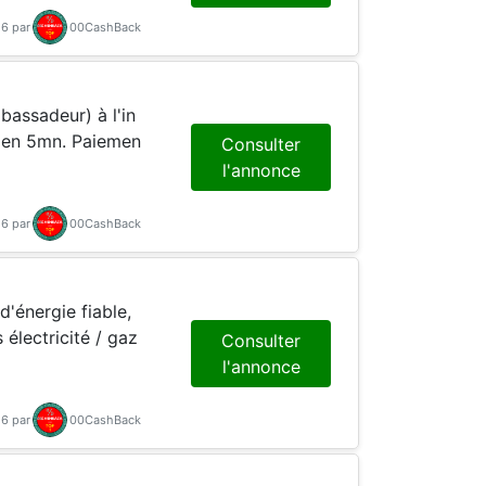
26 par
00CashBack
bassadeur) à l'in
, en 5mn. Paiemen
Consulter
l'annonce
26 par
00CashBack
d'énergie fiable,
électricité / gaz
Consulter
l'annonce
26 par
00CashBack