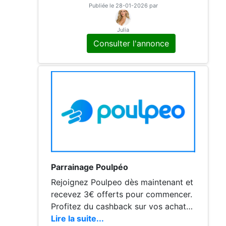
est la meilleure solution de cashback
Publiée le 28-01-2026 par
qui offre les meilleures remises
Julia
Consulter l'annonce
Parrainage Poulpéo
Rejoignez Poulpeo dès maintenant et
recevez 3€ offerts pour commencer.
Profitez du cashback sur vos achats
en ligne et économisez de l’argent to
Lire la suite...