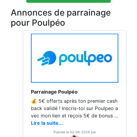
Annonces de parrainage
pour Poulpéo
Parrainage Poulpéo
💰 5€ offerts après ton premier cash
back validé ! Inscris-toi sur Poulpeo a
vec mon lien et reçois 5€ de bonus u
ne fois ton premier cashback validé.
Lire la suite...
Ensuite tu continues à gagner de l’arg
Publiée le 03-06-2026 par