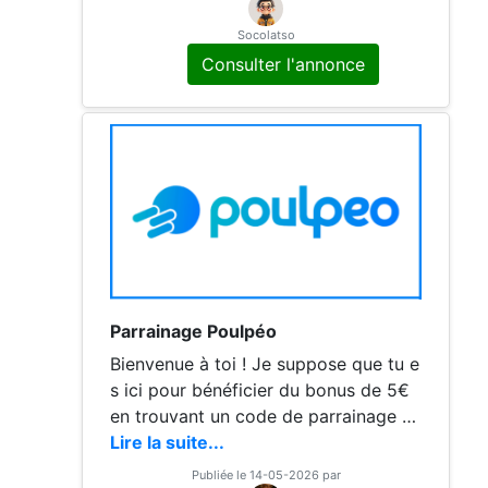
ent sur tes achats en ligne. Avantage
s : 🎁 5€ de bonus 💸 Cashback sur
Socolatso
de nombreux sites 🛍️ Économies sur
Consulter l'annonce
tes achats
Parrainage Poulpéo
Bienvenue à toi ! Je suppose que tu e
s ici pour bénéficier du bonus de 5€
en trouvant un code de parrainage p
our ton nouveau compte Poulpeo ? Si
Lire la suite...
c'est le cas, tu es alors au bon endroi
Publiée le 14-05-2026 par