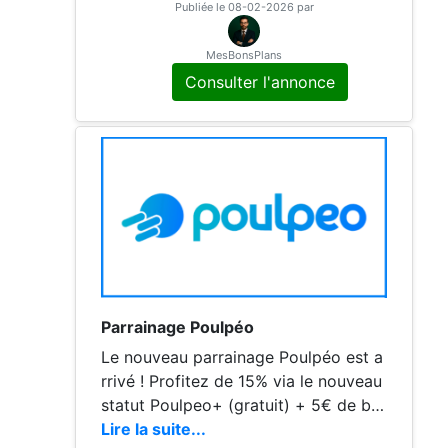
fferts dès votre premier cashback ac
Publiée le 08-02-2026 par
tivé. Profitez de ce bonus pour com
mencer à économiser sur vos achats
MesBonsPlans
en ligne dès aujourd'hui ! Pourquoi ch
Consulter l'annonce
oisir Poulpeo ? 1. Cashback sur plus d
e 1 800 sites partenaires. 2. Bonus de
bienvenue
Parrainage Poulpéo
Le nouveau parrainage Poulpéo est a
rrivé ! Profitez de 15% via le nouveau
statut Poulpeo+ (gratuit) + 5€ de bie
nvenue avec le code uVScab Poulpéo
Lire la suite...