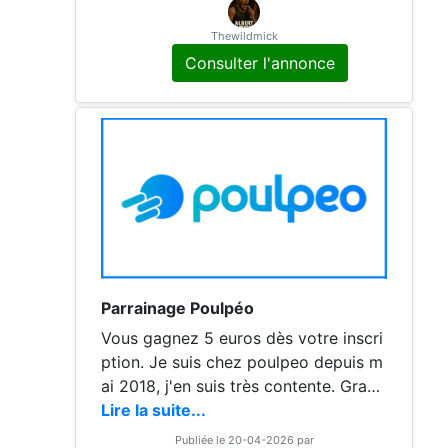
t ! Mon code à copier-coller n'est pas
plus exceptionnel que les autres (par
Thewildmick
ce qu'il l'est autant !), mais tu y trouv
Consulter l'annonce
eras satisfaction : QZCvab A bientôt !
Parrainage Poulpéo
Vous gagnez 5 euros dès votre inscri
ption. Je suis chez poulpeo depuis m
ai 2018, j'en suis très contente. Grand
choix de magasins et casback intéres
Lire la suite...
sant Alors si vous achetez régulièrem
Publiée le 20-04-2026 par