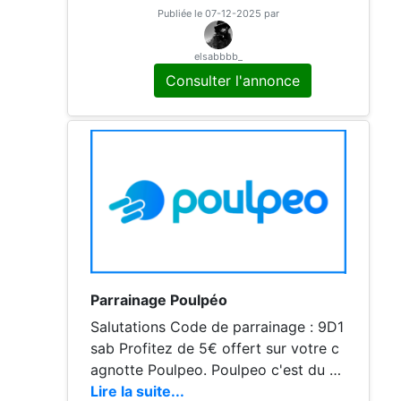
ut en faisant vos courses quotidienne
Publiée le 07-12-2025 par
s.
elsabbbb_
Consulter l'annonce
Parrainage Poulpéo
Salutations Code de parrainage : 9D1
sab Profitez de 5€ offert sur votre c
agnotte Poulpeo. Poulpeo c'est du ca
shback en ligne mais aussi en magasi
Lire la suite...