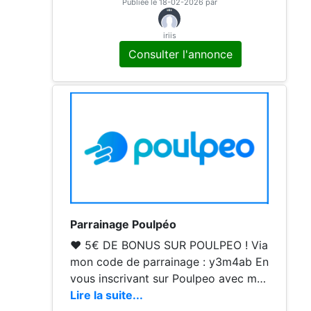
Publiée le 18-02-2026 par
ous achetez, ces boutiques nous vers
ent une commission. Une partie de c
iriis
ette commission est versée dans votr
Consulter l'annonce
e cagnotte Poulpeo après chaque ca
shback validé.
Parrainage Poulpéo
♥ 5€ DE BONUS SUR POULPEO ! Via
mon code de parrainage : y3m4ab En
vous inscrivant sur Poulpeo avec mo
n code [y3m4ab], vous recevez 5€ o
Lire la suite...