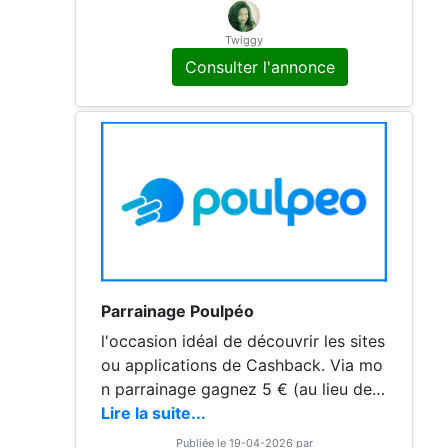
ent en ligne n'hésitez pas, vous n'ave
z rien à perdre au contraire.
Twiggy
Consulter l'annonce
Parrainage Poulpéo
l'occasion idéal de découvrir les sites
ou applications de Cashback. Via mo
n parrainage gagnez 5 € (au lieu de 3
€ sans parrainage) !! Pour vous inscri
Lire la suite...
re, n'hésitez pas à utiliser mon code
Publiée le 19-04-2026 par