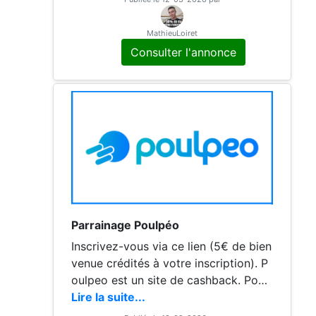
ando...) ★ **+ 60% DE MA PRIME**
cash virement/PayPal [COMMENT] :
MathieuLoiret
1. Clique LIEN : 2. Inscris-toi (code au
Consulter l'annonce
to) 3. 1er achat = 5€ + cashback + m
on bonus ! [EXEMPLE] : Fnac 100€ =
3-5% cashback + 5€
Parrainage Poulpéo
Inscrivez-vous via ce lien (5€ de bien
venue crédités à votre inscription). P
oulpeo est un site de cashback. Poul
peo dispose d'un réseau de plus de 1
Lire la suite...
600 boutiques partenaires. Lorsque v