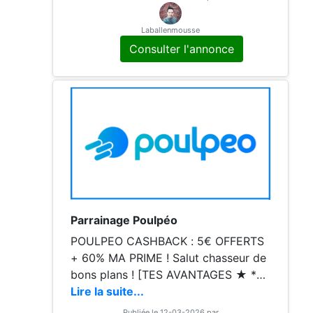
de parrainage.
Laballenmousse
Consulter l'annonce
Parrainage Poulpéo
POULPEO CASHBACK : 5€ OFFERTS
+ 60% MA PRIME ! Salut chasseur de
bons plans ! [TES AVANTAGES ★ **5
€ offerts** à l'inscription Poulpeo ★
Lire la suite...
Cashback sur 2000+ sites (Fnac, Zal
Publiée le 12-03-2026 par