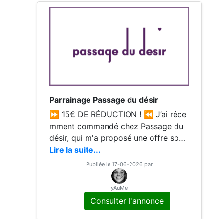
Parrainage Passage du désir
⏩ 15€ DE RÉDUCTION ! ⏪ J’ai réce
mment commandé chez Passage du
désir, qui m'a proposé une offre spéc
iale à partager avec mes ami.e.s. Je s
Lire la suite...
ouhaite donc te faire profiter de 15 €
Publiée le 17-06-2026 par
de réduction sur toute première com
mande supérieure à 50 €. En plus, si t
yAuMe
u passes commande, je recevrai une r
Consulter l'annonce
écompense. Tout le monde y gagne !