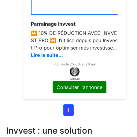
Parrainage Invvest
⏩ 10% DE RÉDUCTION AVEC INVVE
ST PRO ⏪ J’utilise depuis peu Invves
t Pro pour optimiser mes investissem
ents, et je souhaite partager un bon p
Lire la suite...
lan : si vous vous inscrivez avec mon
Publiée le 25-06-2026 par
offre de parrainage, vous bénéficiez i
mmédiatement de 10 % de réduction
yAuMe
sur votre première année PRO – et m
Consulter l'annonce
oi, je gagne 10 € dès que vous active
z votre abonnement PRO,
1
Invvest : une solution