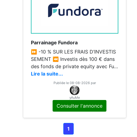
ef=RW1YCK 2️⃣ Créez votre compte
Parrainage Fundora
⏩ -10 % SUR LES FRAIS D’INVESTIS
SEMENT ⏪ Investis dès 100 € dans
des fonds de private equity avec Fun
dora. --- ✨ TON AVANTAGE ⚡ ✅ -
Lire la suite...
10 % sur les frais lors de ton premier i
Publiée le 08-08-2026 par
nvestissement ✔️ Offre activée via l'u
rl ✔️ Accès immédiat aux opportunit
yAuMe
és --- ❓ POURQUOI FUNDORA ❓
Consulter l'annonce
✔️ Accès au private equity dès 100 €
✔️ Fonds sélectionnés et encadrés
✔️ Plateforme simple et transparente
1
✔️ Diversification patrimoniale --- ⚡