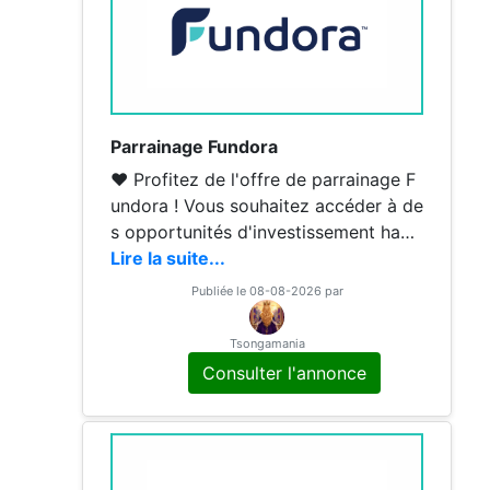
Parrainage Fundora
❤️ Profitez de l'offre de parrainage F
undora ! Vous souhaitez accéder à de
s opportunités d'investissement habit
uellement réservées aux investisseurs
Lire la suite...
institutionnels ? Découvrez Fundora e
Publiée le 08-08-2026 par
t bénéficiez d'un avantage exclusif gr
âce à mon parrainage ! ✨Votre avan
Tsongamania
tage filleul ➡️ 10 % de réduction sur l
Consulter l'annonce
es frais de votre premier investissem
ent. ✅ Comment en profiter ? 1️⃣ Cli
quez sur mon lien de parrainage : htt
ps://invest.fundora.fr/opportunities?r