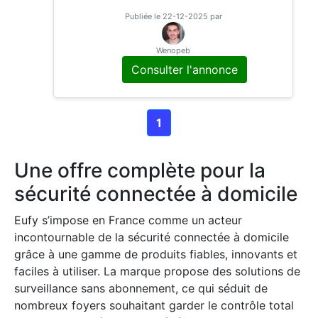
on, vision nocturne, alimentation solai
Publiée le 22-12-2025 par
re et intelligence artificielle. Profitez
d’un système d’alarme avancé pour u
Wenopeb
ne protection optimale. 1) Choisissez
Consulter l'annonce
votre produit Contactez-moi pour m
e communiquer le nom du produit qu
e vous souhaitez acheter. 2) Comma
1
ndé votre produit Une fois votre choi
x validé, je
Une offre complète pour la
sécurité connectée à domicile
Eufy s’impose en France comme un acteur
incontournable de la sécurité connectée à domicile
grâce à une gamme de produits fiables, innovants et
faciles à utiliser. La marque propose des solutions de
surveillance sans abonnement, ce qui séduit de
nombreux foyers souhaitant garder le contrôle total