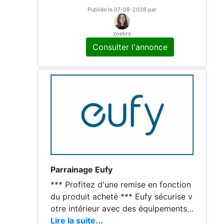
inage est accessible en utilisant le lie
Publiée le 07-08-2026 par
n de recommandation : N’hésitez pas
à me contacter si besoin, et merci po
zoebrs
ur votre avis positif si le parrainage v
Consulter l'annonce
ous a aidé.
Parrainage Eufy
*** Profitez d'une remise en fonction
du produit acheté *** Eufy sécurise v
otre intérieur avec des équipements
de pointe : caméras dernière générati
Lire la suite...