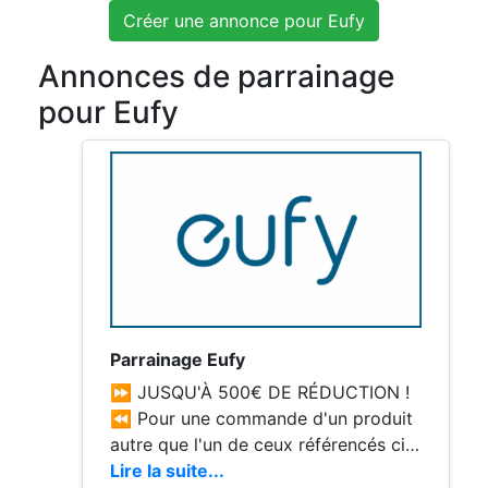
Créer une annonce pour Eufy
Annonces de parrainage
pour Eufy
Parrainage Eufy
⏩ JUSQU'À 500€ DE RÉDUCTION !
⏪ Pour une commande d'un produit
autre que l'un de ceux référencés ci-
dessous, merci d'utiliser mon URL de
Lire la suite...