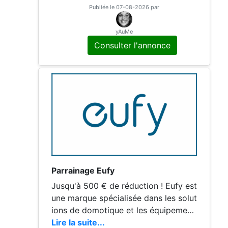
parrainage générique --- Veuillez retr
Publiée le 07-08-2026 par
ouver l'ensemble des produits dispon
ibles dans l'offre de parrainage référe
yAuMe
ncés sur la page ci-dessous, merci de
Consulter l'annonce
m'envoyer votre adresse mail via la
messagerie pour recevoir votre avant
age. 1) Choisissez un produit éligible
dans la liste suivante 2)
Parrainage Eufy
Jusqu'à 500 € de réduction ! Eufy est
une marque spécialisée dans les solut
ions de domotique et les équipement
s de sécurité pour la maison. Le parra
Lire la suite...