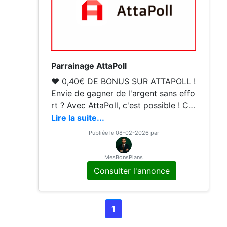
Parrainage AttaPoll
♥ 0,40€ DE BONUS SUR ATTAPOLL !
Envie de gagner de l'argent sans effo
rt ? Avec AttaPoll, c'est possible ! Cet
te application vous permet de répon
Lire la suite...
dre à des sondages rapides et de rec
Publiée le 08-02-2026 par
evoir des récompenses en espèces o
u des cartes cadeaux. Que ce soit pe
MesBonsPlans
ndant vos trajets ou vos pauses, quel
Consulter l'annonce
ques minutes suffisent pour remplir u
n sondage et être payé ! Pourquoi
1