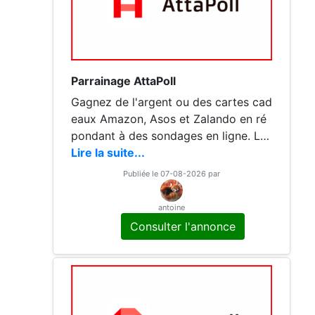
Parrainage AttaPoll
Gagnez de l'argent ou des cartes cad
eaux Amazon, Asos et Zalando en ré
pondant à des sondages en ligne. Les
récompenses sont versées via vireme
Lire la suite...
nt bancaire, PayPal ou cartes cadeau
Publiée le 07-08-2026 par
x Amazon selon la plateforme. Le par
rainage est doublement avantageux :
antoine
le filleul obtient un bonus immédiat à
Consulter l'annonce
l'inscription et le parrain perçoit une
commission sur les gains générés par
son filleul. Code