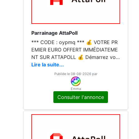
Parrainage AttaPoll
*** CODE : oypmq *** 💰 VOTRE PR
EMIER EURO OFFERT IMMÉDIATEME
NT SUR ATTAPOLL 💰 Démarrez votr
e cagnotte du bon pied avec un bonu
Lire la suite...
s de bienvenue de 1€ crédité instanta
Publiée le 08-08-2026 par
nément sur votre compte ! AttaPoll e
st l'application leader pour gagner de
Emma
l'argent en répondant à des sondage
Consulter l'annonce
s rémunérés sur votre temps libre. Qu
e vous soyez dans les transports, da
ns une salle d'attente ou