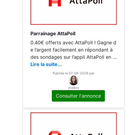
Parrainage AttaPoll
0.40€ offerts avec AttaPoll ! Gagne d
e l’argent facilement en répondant à
des sondages sur l’appli AttaPoll en u
tilisant mon code: pxfjp Une façon si
Lire la suite...
mple de gagner un peu d’argent direc
Publiée le 07-08-2026 par
tement depuis ton téléphone ! N’hésit
ez pas à me contacter si besoin, et m
zoebrs
erci pour votre avis positif si le parrai
Consulter l'annonce
nage vous a aidé.