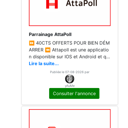
Parrainage AttaPoll
⏩ 40CTS OFFERTS POUR BIEN DÉM
ARRER ⏪ Attapoll est une applicatio
n disponible sur IOS et Android et qui
vous permet de répondre à des sond
Lire la suite...
ages courts pour gagner des crédits
Publiée le 07-08-2026 par
et ensuite les échanger contre de l'ar
gent > Téléchargez gratuitement l'ap
yAuMe
plication et obtenez un bonus de 0,4
Consulter l'annonce
0€ directement dans votre portefeuill
e Code à vérifier dans dans formulair
e d'inscription ↪️ zaebu ↩️ > Gains r
etirables à