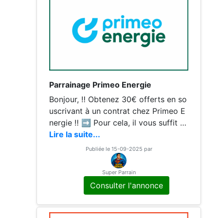
Parrainage Primeo Energie
Bonjour, ‼️ Obtenez 30€ offerts en so
uscrivant à un contrat chez Primeo E
nergie ‼️ ➡️ Pour cela, il vous suffit d
e renseigner mon code parrain lors d
Lire la suite...
e
Publiée le 15-09-2025 par
Super Parrain
Consulter l'annonce