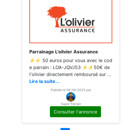
Parrainage L'olivier Assurance
⚡⚡ 50 euros pour vous avec le cod
e parrain : LOA-JQVJ53 ⚡⚡50€ de
l'olivier directement remboursé sur v
otre compte Le code ➡️ LOA-JQVJ53
Lire la suite...
est a insérer sur la dernière page une
Publiée le 08-09-2025 par
fois le
Super Parrain
Consulter l'annonce