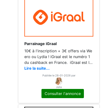
Parrainage iGraal
10€ à l'inscription + 3€ offers via We
ero ou Lydia ! iGraal est le numéro 1
du cashback en France. iGraal est la
meilleure solution de cashback avec
Lire la suite...
Poulpéo pour récupérer de
Publiée le 28-01-2026 par
Julia
Consulter l'annonce