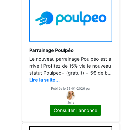
Parrainage Poulpéo
Le nouveau parrainage Poulpéo est a
rrivé ! Profitez de 15% via le nouveau
statut Poulpeo+ (gratuit) + 5€ de bie
nvenue avec le code uVScab Poulpéo
Lire la suite...
est la meilleure solution de cashback
Publiée le 28-01-2026 par
qui
Julia
Consulter l'annonce