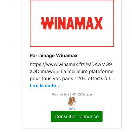
Parrainage Winamax
https://www.winamax.fr/i/MDAwMG9
zODhmaw== La meilleure plateforme
pour tous vos paris ! 20€ offerts à l'i
nscription dès 15€ déposés ! Alors pa
Lire la suite...
riez en toute sécurité avec Winamax.
Publiée le 28-01-2026 par
https://www.winamax.fr/i/MDAwMG9
zODhmaw==
Julia
Consulter l'annonce