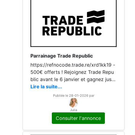
Parrainage Trade Republic
https://refnocode.trade.re/xrd1kk19 -
500€ offerts ! Rejoignez Trade Repu
blic avant le 6 janvier et gagnez jusq
u'à 500 € en actions comme bonus d
Lire la suite...
e bienvenue. https://refnocode.trade.
Publiée le 28-01-2026 par
re/xrd1kk19 Il faut investir minimum 1
00€
Julia
Consulter l'annonce