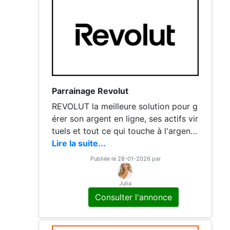
Parrainage Revolut
REVOLUT la meilleure solution pour g
érer son argent en ligne, ses actifs vir
tuels et tout ce qui touche à l'argent !
? 70€ offerts ! Une surprise en s'inscr
Lire la suite...
ivant !
Publiée le 28-01-2026 par
Julia
Consulter l'annonce