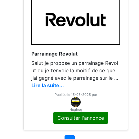
Parrainage Revolut
Salut je propose un parrainage Revol
ut ou je t’envoie la moitié de ce que
j’ai gagné avec le parrainage sur le co
mpte Revolut que tu viens de crée
Lire la suite...
Publiée le 15-05-2025 par
Hughug
Consulter l'annonce