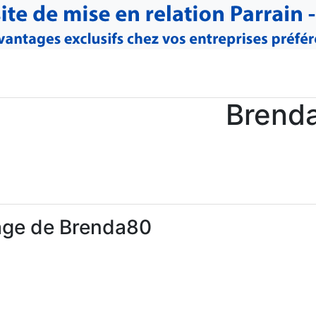
Brend
age de Brenda80