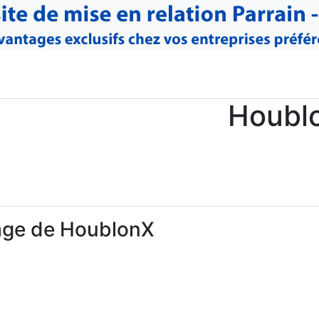
Houbl
age de HoublonX