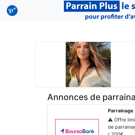
Annonces de parrain
Parrainage
⚠️ Offre li
de parraina
r 200€