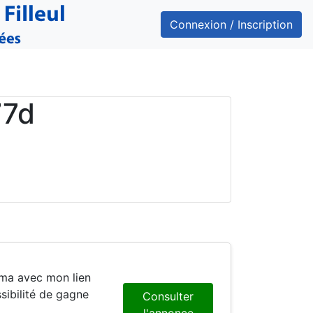
Connexion / Inscription
77d
ama avec mon lien
ibilité de gagne
Consulter
l'annonce