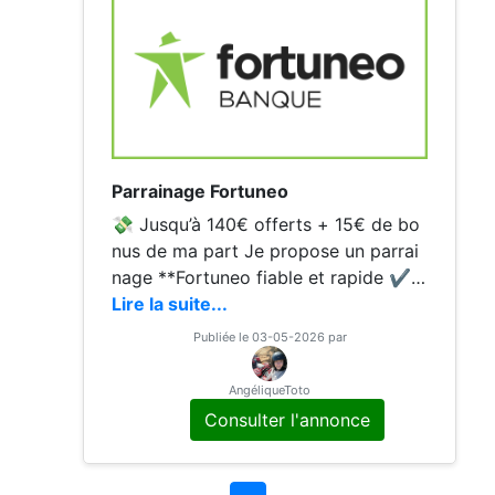
Parrainage Fortuneo
💸 Jusqu’à 140€ offerts + 15€ de bo
nus de ma part Je propose un parrai
nage **Fortuneo fiable et rapide ✔️
Ouverture simple ✔️ Accompagneme
Lire la suite...
nt si besoin ✔️ Réponse rapide 👉 C
Publiée le 03-05-2026 par
ode : 14041184 📩 Contacte-moi
AngéliqueToto
Consulter l'annonce