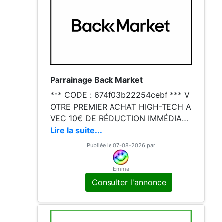
Parrainage Back Market
*** CODE : 674f03b22254cebf *** V
OTRE PREMIER ACHAT HIGH-TECH A
VEC 10€ DE RÉDUCTION IMMÉDIATE
!!! 📱 Faites un geste pour la planète
Lire la suite...
et votre budget avec Back Market. E
Publiée le 07-08-2026 par
n utilisant le code
Emma
Consulter l'annonce