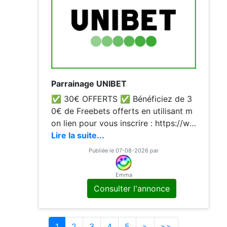
Parrainage UNIBET
✅ 30€ OFFERTS ✅ Bénéficiez de 3
0€ de Freebets offerts en utilisant m
on lien pour vous inscrire : https://ww
w.unibet.fr/myaccount/register.html?p
Lire la suite...
romo=LXJYM ------- Étapes : 1) Inscr
Publiée le 07-08-2026 par
ivez-vous avec mon lien ou code LXJ
YM 2) Validez votre identité 3) Effect
Emma
uez un
Consulter l'annonce
1
2
3
4
5
>
>>