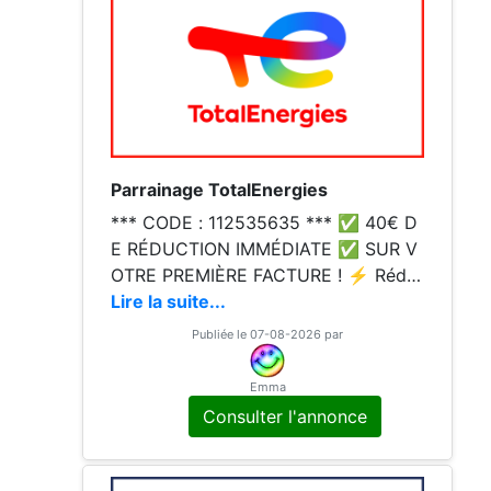
Parrainage TotalEnergies
*** CODE : 112535635 *** ✅ 40€ D
E RÉDUCTION IMMÉDIATE ✅ SUR V
OTRE PREMIÈRE FACTURE ! ⚡️ Rédui
sez vos factures d'électricité ou de g
Lire la suite...
az avec 40€ offerts lors de votre sou
Publiée le 07-08-2026 par
scription
Emma
Consulter l'annonce