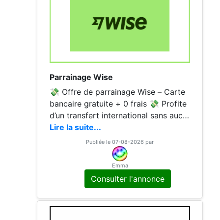
Parrainage Wise
💸 Offre de parrainage Wise – Carte
bancaire gratuite + 0 frais 💸 Profite
d’un transfert international sans aucu
n frais avec mon code de parrainage
Lire la suite...
Wise ! ✅ 0 frais sur tes
Publiée le 07-08-2026 par
Emma
Consulter l'annonce