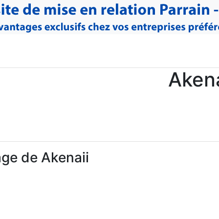
Akena
ge de Akenaii