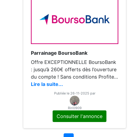
Parrainage BoursoBank
Offre EXCEPTIONNELLE BoursoBank
: jusqu’à 260€ offerts dès l’ouverture
du compte ! Sans conditions Profitez
d’une banque gratuite, d’une carte off
Lire la suite...
erte, et d’un bonus généreux via mon
Publiée le 26-11-2025 par
lien de parrainage. 👉
Riri0909
Consulter l'annonce