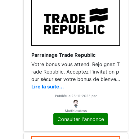
buz Tidal Cyber Ghost Dashlane Bitd
efender PrimeVideo Bayam Google
Parrainage Trade Republic
Votre bonus vous attend. Rejoignez T
rade Republic. Acceptez l'invitation p
our sécuriser votre bonus de bienven
ue. Investissiez en toute sécurité et si
Lire la suite...
mplement
Publiée le 25-11-2025 par
Matthiasdess
Consulter l'annonce