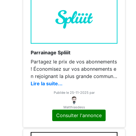
Parrainage Spliiit
Partagez le prix de vos abonnements
! Économisez sur vos abonnements e
n rejoignant la plus grande communa
uté de co-abonnement ! Disney+ Spo
Lire la suite...
tify NordVPN Nintendo Switch Netflix
Publiée le 25-11-2025 par
Microsoft 365 Le Monde Amazon Pri
me Apple One Gaia Duolingo YouTub
Matthiasdess
e Premium Deezer Canva L'Équipe Dr
Consulter l'annonce
opbox Headspace Crunchyroll Tidal
Dashlane Antidote Le Figaro Canal+
HBO Max Apple TV+ Apple Music Qo