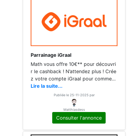
Parrainage iGraal
Math vous offre 10€** pour découvri
r le cashback ! N’attendez plus ! Crée
z votre compte iGraal pour commenc
er à économiser sur tous vos achats
Lire la suite...
sur internet.
Publiée le 25-11-2025 par
Matthiasdess
Consulter l'annonce