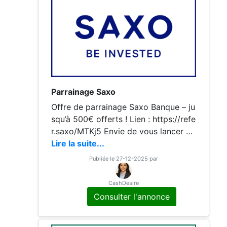
Parrainage Saxo
Offre de parrainage Saxo Banque – ju
squ’à 500€ offerts ! Lien : https://refe
r.saxo/MTKj5 Envie de vous lancer da
ns le trading ou d’optimiser votre pat
Lire la suite...
rimoine ? Saxo Banque propose une
Publiée le 27-12-2025 par
offre de parrainage
CashDesire
Consulter l'annonce