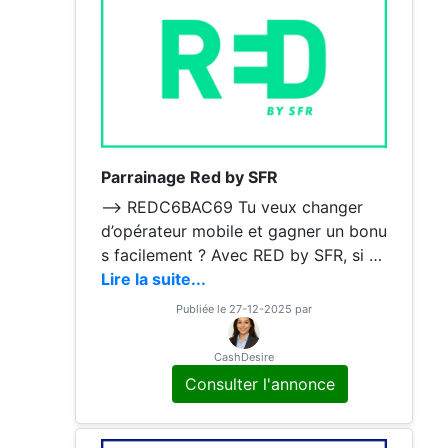
Parrainage Red by SFR
--> REDC6BAC69 Tu veux changer
d’opérateur mobile et gagner un bonu
s facilement ? Avec RED by SFR, si tu
ouvres un forfait via mon code de pa
Lire la suite...
rrainage, tu recevras un bon
Publiée le 27-12-2025 par
CashDesire
Consulter l'annonce