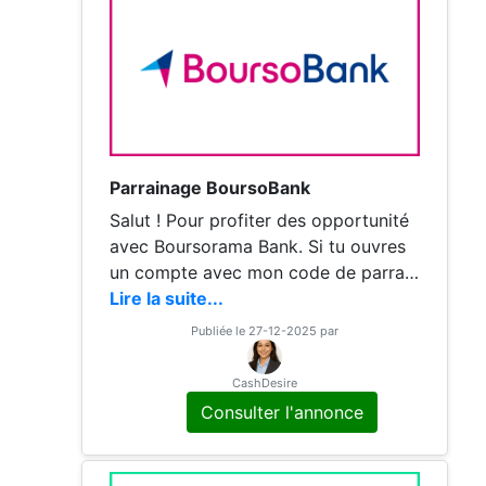
Parrainage BoursoBank
Salut ! Pour profiter des opportunité
avec Boursorama Bank. Si tu ouvres
un compte avec mon code de parrain
age, tu recevras un bonus sympa sel
Lire la suite...
on le type de compte choisi. Personn
Publiée le 27-12-2025 par
ellement, je
CashDesire
Consulter l'annonce