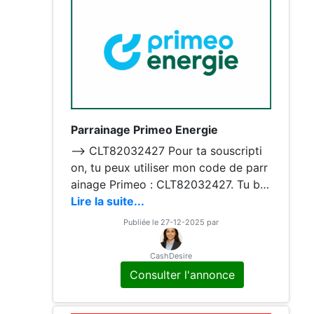
Parrainage Primeo Energie
--> CLT82032427 Pour ta souscripti
on, tu peux utiliser mon code de parr
ainage Primeo : CLT82032427. Tu bé
néficieras de 15€ de réduction, et je
Lire la suite...
gagnerai aussi 15€ dès que ton contr
Publiée le 27-12-2025 par
at sera actif
CashDesire
Consulter l'annonce