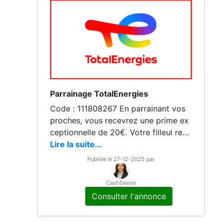
Parrainage TotalEnergies
Code : 111808267 En parrainant vos
proches, vous recevrez une prime ex
ceptionnelle de 20€. Votre filleul rece
vra lui aussi, 20€ sur sa première fact
Lire la suite...
ure. Et si votre filleur est un pro, vous
Publiée le 27-12-2025 par
CashDesire
Consulter l'annonce