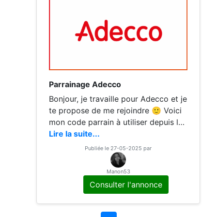
Parrainage Adecco
Bonjour, je travaille pour Adecco et je
te propose de me rejoindre 🙂 Voici
mon code parrain à utiliser depuis le
site Adecco.fr ou l'application Adecc
Lire la suite...
o & Moi : PME3K.
Publiée le 27-05-2025 par
Manon53
Consulter l'annonce