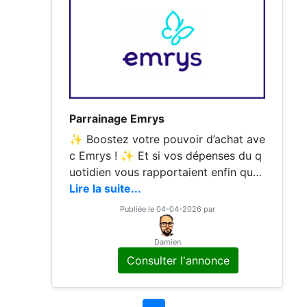
Parrainage Emrys
✨ Boostez votre pouvoir d’achat ave
c Emrys ! ✨ Et si vos dépenses du q
uotidien vous rapportaient enfin quel
que chose ? Courses, shopping, carb
Lire la suite...
urant, voyages, contenus digitaux, re
Publiée le 04-04-2026 par
staurants, bricolage, décoration, abo
nnements… on
Damien
Consulter l'annonce