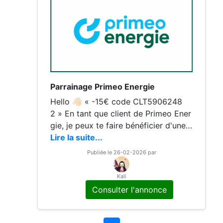
Parrainage Primeo Energie
Hello 👋🏻 « -15€ code CLT5906248
2 » En tant que client de Primeo Ener
gie, je peux te faire bénéficier d'une r
éduction de 15€ sur l'une de tes proc
Lire la suite...
haines factures d'électricité avec le c
Publiée le 26-02-2026 par
ode CLT59062482 N’hésitez
Kali
Consulter l'annonce