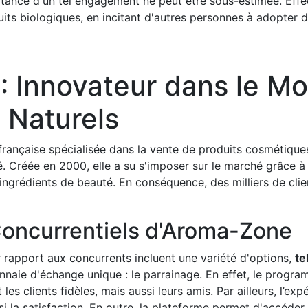
portance d'un tel engagement ne peut être sous-estimée. Ef
uits biologiques, en incitant d'autres personnes à adopter 
 Innovateur dans le M
 Naturels
française spécialisée dans la vente de produits cosmétiques
. Créée en 2000, elle a su s'imposer sur le marché grâce 
x ingrédients de beauté. En conséquence, des milliers de clie
oncurrentiels d'Aroma-Zone
rapport aux concurrents incluent une variété d'options,
te
nnaie d'échange unique : le parrainage. En effet, le progr
 clients fidèles, mais aussi leurs amis. Par ailleurs, l’exp
nsi la satisfaction. En outre, la plateforme permet d'accéder