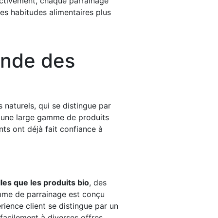
fectivement, chaque parrainage
des habitudes alimentaires plus
onde des
 naturels, qui se distingue par
à une large gamme de produits
nts ont déjà fait confiance à
lles que les produits bio
, des
amme de parrainage est conçu
érience client se distingue par un
 facilement à diverses offres