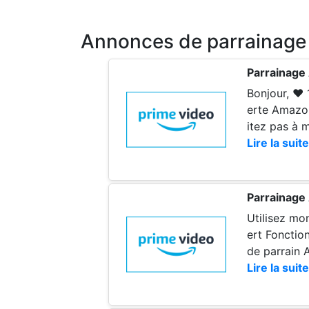
Annonces de parrainage
Parrainage
Bonjour, ❤️ 1 mois OFFERTS ❤️ ✨Bénéficiez de 30 jours gratuits grâce à l'offre découv
erte Amazon Prime Video valable aussi 
Lire la suite
Parrainage
Utilisez mo
ert Fonctionne aussi pour Amazon Prime et Prime Vidéo Amazon Parrainage et le code
de parrain 
Lire la suite