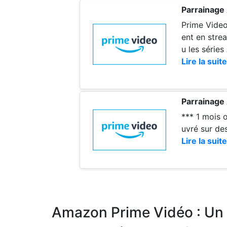
Parrainage
Prime Vide
ent en stre
u les série
Pour 6,99 
Lire la suite
me bénéfici
Parrainage
*** 1 mois offerts pour vous ***
uvré sur des
Lire la suite
Amazon Prime Vidéo : Un 