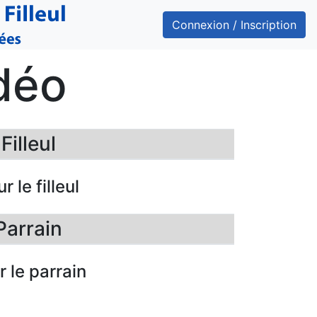
Connexion / Inscription
déo
illeul
r le filleul
Parrain
r le parrain