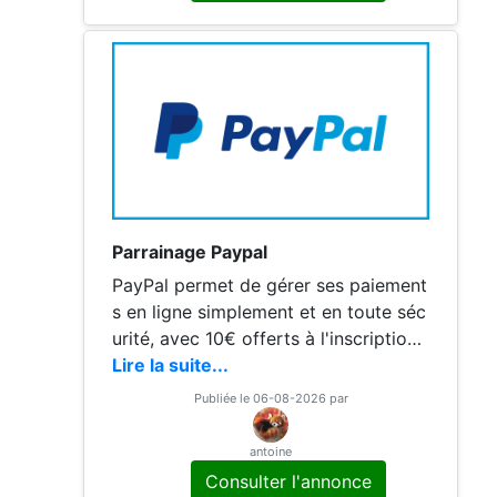
eront le jeu https://py.pl/AxI67QG2w
5d
Parrainage Paypal
PayPal permet de gérer ses paiement
s en ligne simplement et en toute séc
urité, avec 10€ offerts à l'inscription.
Le service est disponible sur iOS et A
Lire la suite...
ndroid et offre une interface simple p
Publiée le 06-08-2026 par
our gérer ses paiements au quotidien.
La création de compte est gratuite et
antoine
ne requiert pas de dépôt minimum. L
Consulter l'annonce