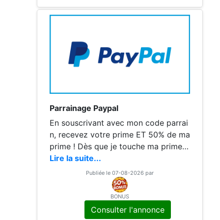
Pal. 2️⃣ Relier leur compte ou leur car
te bancaire
Parrainage Paypal
En souscrivant avec mon code parrai
n, recevez votre prime ET 50% de ma
prime ! Dès que je touche ma prime, j
e vous verse le montant avec Wero h
Lire la suite...
ttps://wero-wallet.eu/fr via votre num
Publiée le 07-08-2026 par
ero de portable. Dites moi si questio
n ! Bonjour ! Nous pouvons gagner un
BONUS
bon d'achat de 10 € si tu ouvres un c
Consulter l'annonce
ompte PayPal et que tu dépenses 5 €