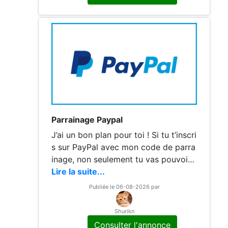
Parrainage Paypal
J’ai un bon plan pour toi ! Si tu t’inscri
s sur PayPal avec mon code de parra
inage, non seulement tu vas pouvoir
envoyer et recevoir de l’argent super
Lire la suite...
facilement, mais en plus, on gagne to
Publiée le 06-08-2026 par
us les deux un petit bonus sympa 💸.
Franchement, je l’utilise tout le temps,
Shurikn
que ce soit pour payer en ligne ou re
Consulter l'annonce