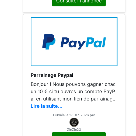
Consulter l'annonce
Parrainage Paypal
Bonjour ! Nous pouvons gagner chac
un 10 € si tu ouvres un compte PayP
al en utilisant mon lien de parrainage
et que tu dépenses 5 € dans les 30 j
Lire la suite...
ours ! Mon lien : https://py.pl/C5ZKJ
Publiée le 28-07-2026 par
N'hésite pas à partager ce lien ! Merc
i
ZinZin23