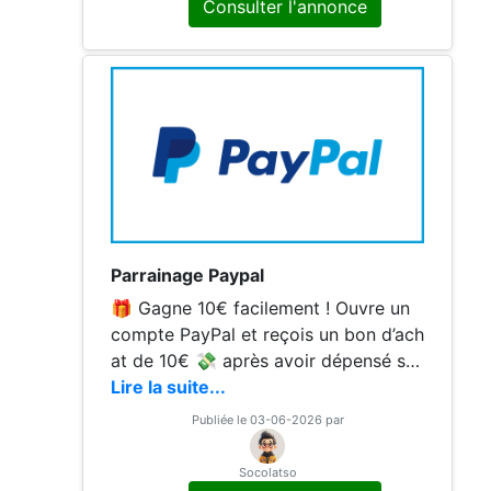
Consulter l'annonce
Parrainage Paypal
🎁 Gagne 10€ facilement ! Ouvre un
compte PayPal et reçois un bon d’ach
at de 10€ 💸 après avoir dépensé se
ulement 5€ dans les 30 jours. Simple,
Lire la suite...
rapide et sans prise de tête — profite
Publiée le 03-06-2026 par
s-en maintenant !
Socolatso