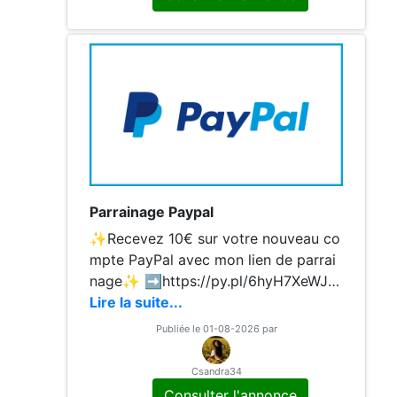
mbourser des amis, c'est rapide
Parrainage Paypal
✨Recevez 10€ sur votre nouveau co
mpte PayPal avec mon lien de parrai
nage✨ ➡️https://py.pl/6hyH7XeWJW
8 Les 10€ seront crédités sur votre c
Lire la suite...
ompte dès lors que vous effectuez u
Publiée le 01-08-2026 par
n achat via Paypal pour un montant
d'au moins 5€. Merci à vous!❤️
Csandra34
Consulter l'annonce