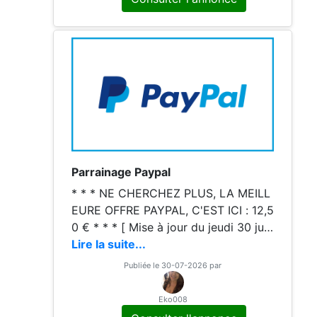
Parrainage Paypal
* * * NE CHERCHEZ PLUS, LA MEILL
EURE OFFRE PAYPAL, C'EST ICI : 12,5
0 € * * * [ Mise à jour du jeudi 30 juill
et 2026. 5 places restantes jusqu'au
Lire la suite...
31 décembre 2026. ] Bonjour, En vou
Publiée le 30-07-2026 par
s inscrivant à paypal à l'aide de mon
Eko008