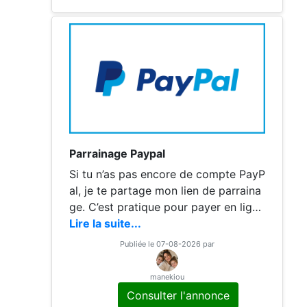
dans les
Parrainage Paypal
Si tu n’as pas encore de compte PayP
al, je te partage mon lien de parraina
ge. C’est pratique pour payer en lign
e, envoyer ou recevoir de l’argent sim
Lire la suite...
plement, et en passant par mon lien t
Publiée le 07-08-2026 par
u peux profiter de l’avantage filleul di
sponible au moment de l’inscription.
manekiou
De mon côté, ça me soutient aussi di
Consulter l'annonce
rectement, donc merci à ceux qui jou