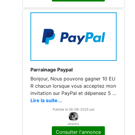
e bonus offert via le lien de parrainag
e est versé
Parrainage Paypal
Bonjour, Nous pouvons gagner 10 EU
R chacun lorsque vous acceptez mon
invitation sur PayPal et dépensez 5 E
UR. Utilisez mon lien Merci à vous bo
Lire la suite...
nne journée
Publiée le 06-08-2026 par
atlantis
Consulter l'annonce