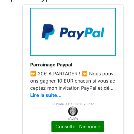
Parrainage Paypal
⏩ 20€ À PARTAGER ! ⏪ Nous pouv
ons gagner 10 EUR chacun si vous ac
ceptez mon invitation PayPal et dépe
nsez 5 EUR sur un site marchant ou e
Lire la suite...
n faisant un transfert vers un compte
Publiée le 07-08-2026 par
tiers dans les 30 jours suivants votre
inscription. "Critères de récompense"
yAuMe
1️⃣ Les filleuls doivent compléter le p
Consulter l'annonce
rocessus d'ouverture de compte Pay