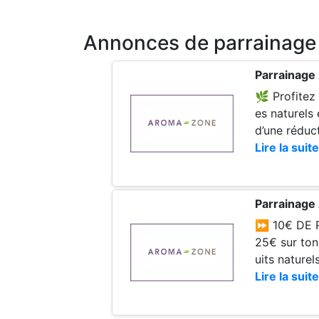
Annonces de parrainag
Parrainag
🌿 Profitez de l’o
es naturels
d’une réduc
Lire la suite
os
Parrainag
⏩ 10€ DE REMISE À PARTAGER 
25€ sur ton
uits naturels
Lire la suite