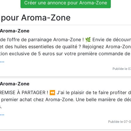
Créer une annonce pour Aroma-Zone
e pour Aroma-Zone
e Aroma-Zone
ffre de parrainage Aroma-Zone ! 🌿 Envie de découvrir des cosmétiqu
 et des huiles essentielles de qualité ? Rejoignez Aroma-Zon
tion exclusive de 5 euros sur votre première commande d
...
 ! 🌸💚 🔗 Profitez-en dès maintenant !
Publiée le 
e Aroma-Zone
! ⏪ J'ai le plaisir de te faire profiter de 5€ offerts dès
 premier achat chez Aroma-Zone. Une belle manière de déc
.
...
Publiée le 07-