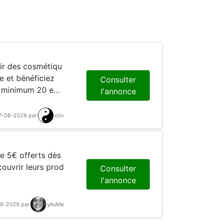
e et bénéficiez
Consulter
e minimum 20 eur
l'annonce
07-08-2026 par
oliv
ouvrir leurs prod
Consulter
l'annonce
08-2026 par
yAuMe